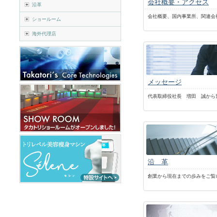
会社概要・アクセス
沿革
会社概要、国内事業所、関連会
ショールーム
海外代理店
メッセージ
代表取締役社長 増田 誠から
沿 革
創業から現在までの歩みをご覧