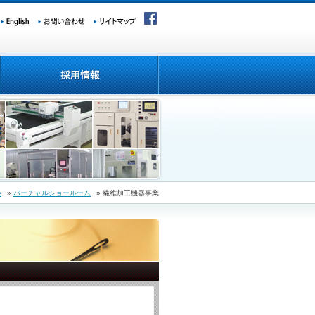
e
»
バーチャルショールーム
» 繊維加工機器事業