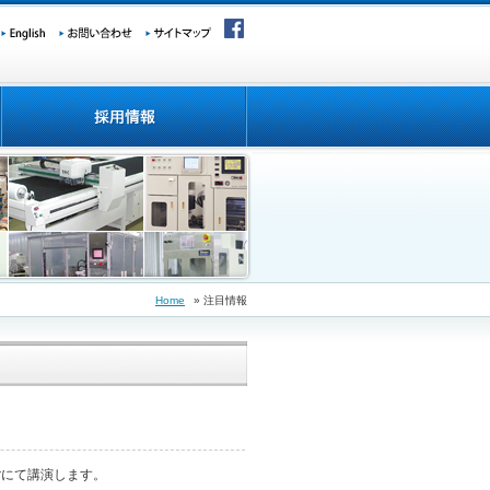
Home
» 注目情報
minarにて講演します。