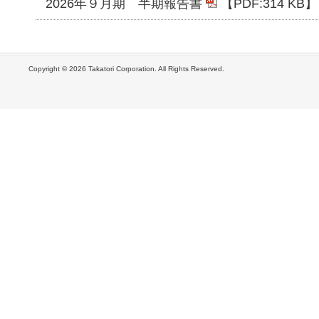
2026年９月期 半期報告書
【PDF:
314 KB
】
Copyright ©
2026 Takatori Corporation. All Rights Reserved.