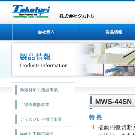
新素材加工機器事業
MWS-44SN
半導体機器事業
特 長
ディスプレイ機器事業
揺動円弧切断
繊維加工機器事業