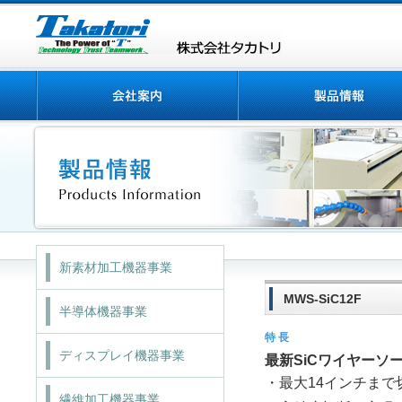
新素材加工機器事業
MWS-SiC12F
半導体機器事業
特 長
ディスプレイ機器事業
最新SiCワイヤーソ
・最大14インチまで
繊維加工機器事業